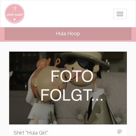
Navigati
umschalt
Hula Hoop
Shirt "Hula Girl"