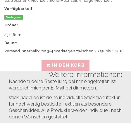
Als
als Geschenk, Hochzeit, Boho-Hochzeit, Vintage-Hochzeit
Geschenk
Hochzeits
Verfügbarkeit:
für
-
deine
ist
Verfügbar
Familie
das
Größe:
und
Brautpaar
Freunde.
im
23x26cm
Auto
Dauer:
ein
Versand innerhalb von 3-4 Werktagen zwischen 2,75€ bis 4,60€.
echter
Hingucker!
Höhe
IN DEN KORB
x
Weitere Informationen:
Breite
Nachdem deine Bestellung bei mir eingetroffen ist,
:
23
werde ich mich per E-Mail bei dir melden.
x
stick-nadel.de ist deine individuelle Stickmanufaktur
26
für hochwertig bestickte Textilien als besondere
cm
Geschenkidee. Alle Produkte werden individuell nach
Aufsteller
Blech
deinen Wünschen gestaltet.
Geeignet
als