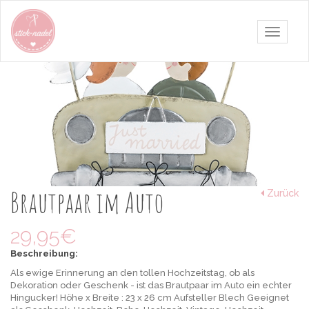
Navigati
umschalt
Brautpaar
im
Auto
Als
ewige
Brautpaar im Auto
Zurück
Erinnerung
an
den
29,95€
tollen
Hochzeitstag,
Beschreibung:
ob
Als ewige Erinnerung an den tollen Hochzeitstag, ob als
als
Dekoration oder Geschenk - ist das Brautpaar im Auto ein echter
Dekoration
Hingucker! Höhe x Breite : 23 x 26 cm Aufsteller Blech Geeignet
oder