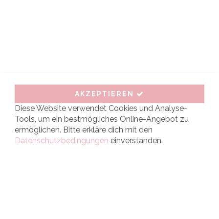
Geschenk,
Hochzeit,
Boho-
Hochzeit,
Vintage-
Hochzeit.
Jetzt
bestellen.
AKZEPTIEREN
Diese Website verwendet Cookies und Analyse-
Tools, um ein bestmögliches Online-Angebot zu
ermöglichen. Bitte erkläre dich mit den
Mit Liebe für Dich gestickt
www.stick-nadel.de
Datenschutzbedingungen
einverstanden.
Im Netz:
Weiteres:
Facebook
Haftungsausschluss
Instagram
Datenschutzerklärung
Pinterest
Kontakt
https://www.nachhil
https://www.lumas
Impressum